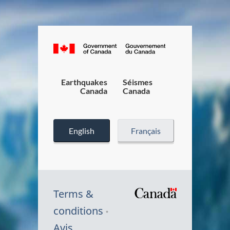
Canada.ca
/
Gouverneme
du
Earthquakes
Séismes
Canada
Canada
Canada
English
Français
Terms &
/
conditions
Symbole
Avis
du