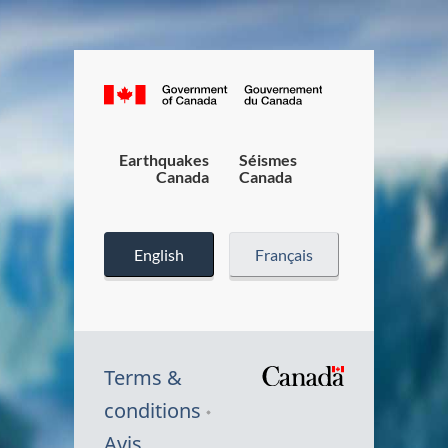
Canada.ca
/
Gouverneme
du
Earthquakes
Séismes
Canada
Canada
Canada
English
Français
Terms &
/
conditions
Symbole
Avis
du